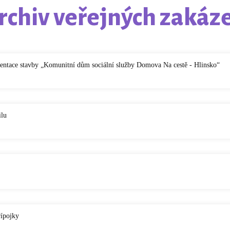
rchiv veřejných zakáz
entace stavby „Komunitní dům sociální služby Domova Na cestě - Hlinsko“
ilu
řípojky