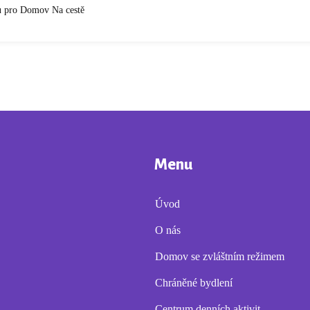
u pro Domov Na cestě
Menu
Úvod
O nás
Domov se zvláštním režimem
Chráněné bydlení
Centrum denních aktivit