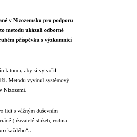
vané v Nizozemsku pro podporu
uto metodu ukázali odborné
 druhém příspěvku s
výzkumnicí
n k tomu, aby si vytvořil
obtíží. Metodu vyvinul systémový
 v Nizozemí.
pro lidi s vážným duševním
iádě (uživatelé služeb, rodina
pro každého“..