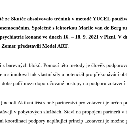
tě ze Skutče absolvovalo trénink v metodě YUCEL použí
 onemocněním. Společně s lektorkou Marlie van de Berg t
 psychiatrie konané ve dnech 16. – 18. 9. 2021 v Plzni. V
e Zomer představili Model ART.
í z barevných bloků. Pomocí této metody je člověk podporová
ace a stimuloval tak vlastní síly a potenciál pro překonávání 
 době patří mezi doporučované postupy na podporu zotavení
neboli Aktivní třístranné partnerství pro zotavení je určen 
vají v pobytových službách. Staví na propojení partnerů v tr
ivní koordinaci podpory naplňující princip „zotavení je možné 