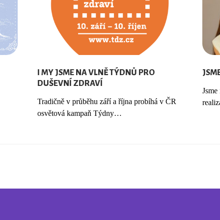
I MY JSME NA VLNĚ TÝDNŮ PRO
JSME
DUŠEVNÍ ZDRAVÍ
Jsme 
Tradičně v průběhu září a října probíhá v ČR
reali
osvětová kampaň Týdny…