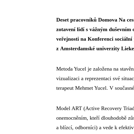
Deset pracovníků Domova Na ces
zotavení lidí s vážným duševním
veřejnosti na Konferenci sociální
z Amsterdamské univerzity Liek
Metoda Yucel je založena na stavěn
vizualizaci a reprezentaci své situ
terapeut Mehmet Yucel. V současné
Model ART (Active Recovery Triad) 
onemocněním, kteří dlouhodobě zůstá
a blízcí, odborníci) a vede k efekt