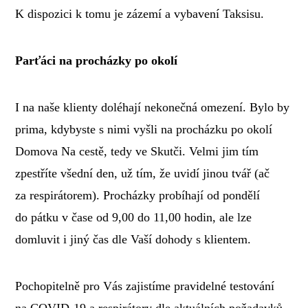
K dispozici k tomu je zázemí a vybavení Taksisu.
Parťáci na procházky po okolí
I na naše klienty doléhají nekonečná omezení. Bylo by
prima, kdybyste s nimi vyšli na procházku po okolí
Domova Na cestě, tedy ve Skutči. Velmi jim tím
zpestříte všední den, už tím, že uvidí jinou tvář (ač
za respirátorem). Procházky probíhají od pondělí
do pátku v čase od 9,00 do 11,00 hodin, ale lze
domluvit i jiný čas dle Vaší dohody s klientem.
Pochopitelně pro Vás zajistíme pravidelné testování
na COVID-19 a respirátory dle aktuálních požadavků.