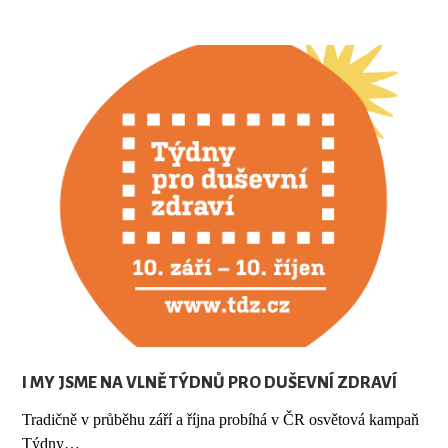
I MY JSME NA VLNĚ TÝDNŮ PRO DUŠEVNÍ ZDRAVÍ
Tradičně v průběhu září a října probíhá v ČR osvětová kampaň
Týdny…